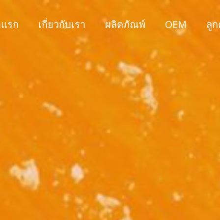
าแรก
เกี่ยวกับเรา
ผลิตภัณพ์
OEM
ลู