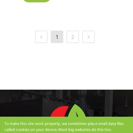
1
2
To make this site work properly, we sometimes place small data files
called cookies on your device. Most big websites do this too.